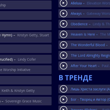
Alleluia –
Elevation Wor
ship
Always –
Gateway Wors
Obedience –
Lindy & The
Heaven Is Here –
The M
e Hymn)
–
Kristyn Getty
,
Stuart
The Wonderful Blood –
The Lord Almighty Reig
rucified)
–
Lindy Cofer
After Your Heart –
Paul
e Worship Initiative
В ТРЕНДЕ
Лишь Христа заслуги
(A
–
Keith & Kristyn Getty
Бог - Творец и Автор
(
)
–
Sovereign Grace Music
Элохим
(Elohim)
–
Beth