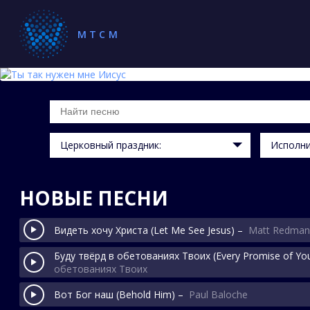
1
2
МТСМ
3
4
Церковный праздник:
Исполни
НОВЫЕ ПЕСНИ
Видеть хочу Христа
(Let Me See Jesus)
–
Matt Redman
Буду твёрд в обетованиях Твоих
(Every Promise of Yo
обетованиях Твоих
Вот Бог наш
(Behold Him)
–
Paul Baloche