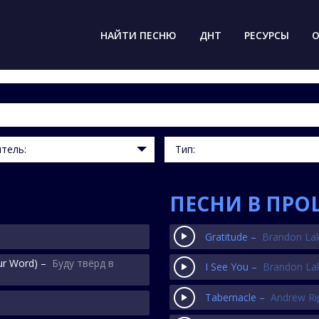
НАЙТИ ПЕСНЮ
ДНТ
РЕСУРСЫ
О
тель:
Тип:
ПЕСНИ В ПРО
Gratitude –
Brandon La
ur Word)
–
Буду твёрд в
I See You –
Brandon La
Tabernacle –
Andrew Ri