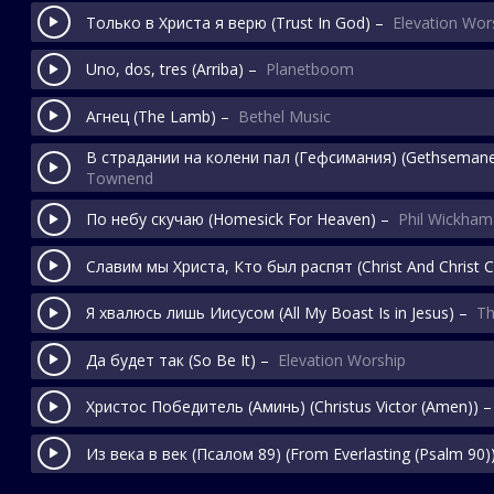
Только в Христа я верю
(Trust In God)
–
Elevation Wor
Uno, dos, tres
(Arriba)
–
Planetboom
Агнец
(The Lamb)
–
Bethel Music
В страдании на колени пал (Гефсимания)
(Gethseman
Townend
По небу скучаю
(Homesick For Heaven)
–
Phil Wickham
Славим мы Христа, Кто был распят
(Christ And Christ C
Я хвалюсь лишь Иисусом
(All My Boast Is in Jesus)
–
Th
Да будет так
(So Be It)
–
Elevation Worship
Христос Победитель (Аминь)
(Christus Victor (Amen))
Из века в век (Псалом 89)
(From Everlasting (Psalm 90)