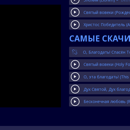
Святый вовеки (Рожде
Христос Победитель (
САМЫЕ СКАЧ
О, Благодать! Спасён 
Святый вовеки
(Holy Fo
О, эта благодать!
(This
Дух Святой, Дух благо
Бесконечная любовь
(