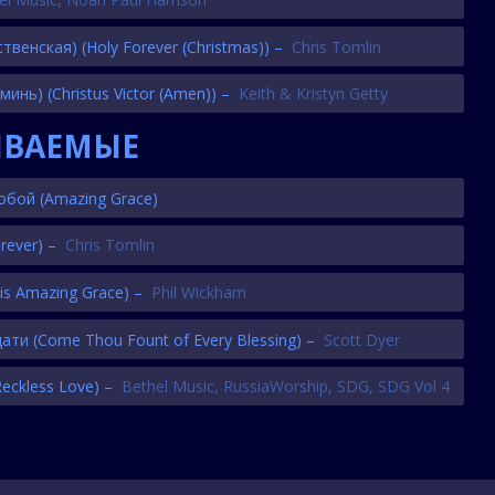
ственская)
(Holy Forever (Christmas))
–
Chris Tomlin
Аминь)
(Christus Victor (Amen))
–
Keith & Kristyn Getty
ИВАЕМЫЕ
Тобой
(Amazing Grace)
rever)
–
Chris Tomlin
 is Amazing Grace)
–
Phil Wickham
дати
(Come Thou Fount of Every Blessing)
–
Scott Dyer
Reckless Love)
–
Bethel Music
,
RussiaWorship
,
SDG
,
SDG Vol 4