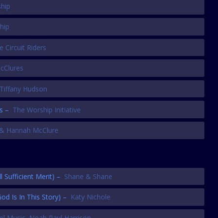
ship
hip
 Circuit Riders
cClures
Tiffany Hudson
ns –
The Worship Initiative
 & Hannah McClure
ll Sufficient Merit)
–
Shane & Shane
God Is In This Story)
–
Katy Nichole
el Music
,
Noah Paul Harrison