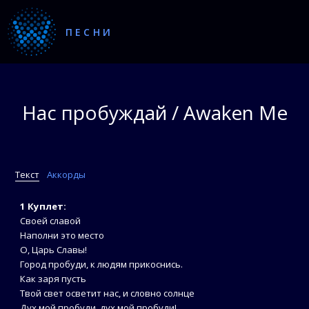
ПЕСНИ
Нас пробуждай / Awaken Me
Текст
Аккорды
1 Куплет:
Своей славой
Наполни это место
О, Царь Славы!
Город пробуди, к людям прикоснись.
Как заря пусть
Твой свет осветит нас, и словно солнце
Дух мой пробуди, дух мой пробуди!