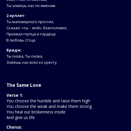
Ты зовёшь нас по именам
2 куплет:
Ты маловерного простил,
Сказал: «ты - мой», благословил,
Призвал глупца и гордеца
В любовь Отца.
Бридж:
Ты снова, Ты снова,
Зовёшь нас всех ко кресту.
The Same Love
Verse 1:
You choose the humble and raise them high
You choose the weak and make them strong
You heal our brokenness inside
And give us life
Chorus: